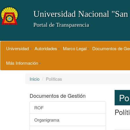
Universidad Nacional "San
Portal de Transparencia
Universidad
Autoridades
Marco Legal
Documentos de Ge
Más Información
Inicio
Políticas
Po
Documentos de Gestión
ROF
Polít
Organigrama