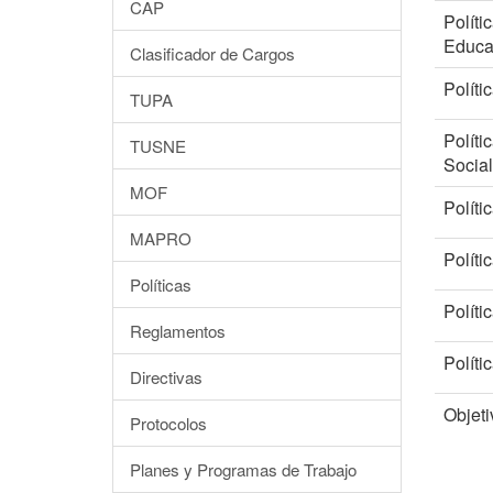
CAP
Polít
Educa
Clasificador de Cargos
Políti
TUPA
Polít
TUSNE
Social
MOF
Políti
MAPRO
Polític
Políticas
Políti
Reglamentos
Políti
Directivas
Objeti
Protocolos
Planes y Programas de Trabajo