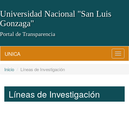
Universidad Nacional "San Luis
Gonzaga"
Portal de Transparencia
UNICA
Camb
Naveg
Inicio
Líneas de Investigación
Líneas de Investigación