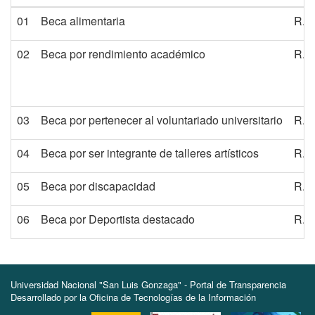
01
Beca alimentaria
R.R
02
Beca por rendimiento académico
R.R
03
Beca por pertenecer al voluntariado universitario
R.R
04
Beca por ser integrante de talleres artísticos
R.R
05
Beca por discapacidad
R.R
06
Beca por Deportista destacado
R.R
Universidad Nacional "San Luis Gonzaga" - Portal de Transparencia
Desarrollado por la Oficina de Tecnologías de la Información