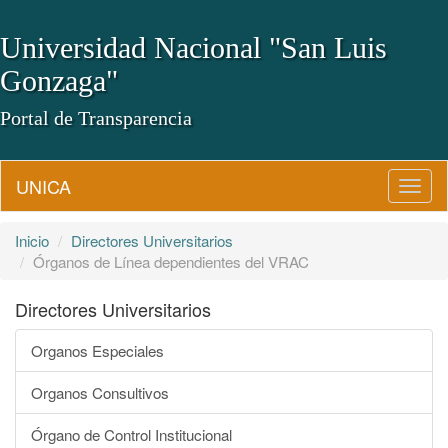
Universidad Nacional "San Luis
Gonzaga"
Portal de Transparencia
UNICA
Camb
Naveg
Inicio
Directores Universitarios
Órganos de Línea dependientes del VRAC
Directores Universitarios
Organos Especiales
Organos Consultivos
Órgano de Control Institucional