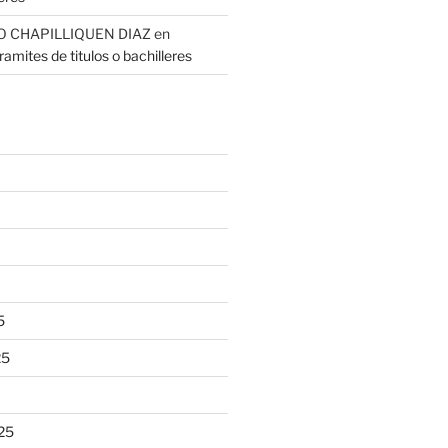
O CHAPILLIQUEN DIAZ
en
amites de titulos o bachilleres
5
25
25