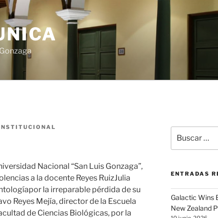
UNICA
s Gonzaga
INSTITUCIONAL
Buscar
por:
niversidad Nacional “San Luis Gonzaga”,
ENTRADAS R
lencias a la docente Reyes RuizJulia
ntologíapor la irreparable pérdida de su
Galactic Wins
avo Reyes Mejía, director de la Escuela
New Zealand P
cultad de Ciencias Biológicas, por la