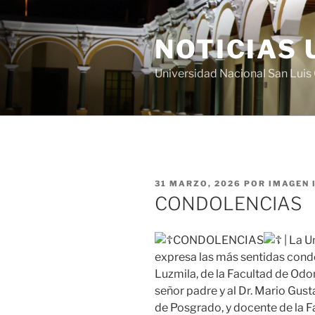
Saltar
al
NOTICIAS 
contenido
Universidad Nacional San Lui
PUBLICADO
31 MARZO, 2026
POR
IMAGEN 
EL
CONDOLENCIAS
CONDOLENCIAS
| La U
expresa las más sentidas condo
Luzmila, de la Facultad de Odo
señor padre y al Dr. Mario Gust
de Posgrado, y docente de la Fa