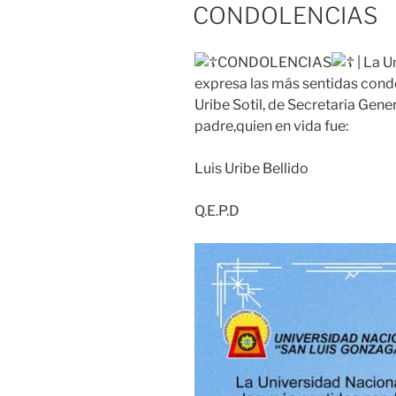
EL
CONDOLENCIAS
CONDOLENCIAS
| La U
expresa las más sentidas condo
Uribe Sotil, de Secretaria Gener
padre,quien en vida fue:
Luis Uribe Bellido
Q.E.P.D