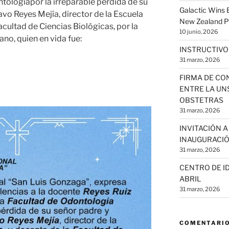
ntologíapor la irreparable pérdida de su
Galactic Wins
avo Reyes Mejía, director de la Escuela
New Zealand P
cultad de Ciencias Biológicas, por la
10 junio, 2026
no, quien en vida fue:
INSTRUCTIVO
31 marzo, 2026
FIRMA DE CO
ENTRE LA UNS
OBSTETRAS
31 marzo, 2026
INVITACIÓN 
INAUGURACIÓ
31 marzo, 2026
CENTRO DE ID
ABRIL
31 marzo, 2026
COMENTARIO