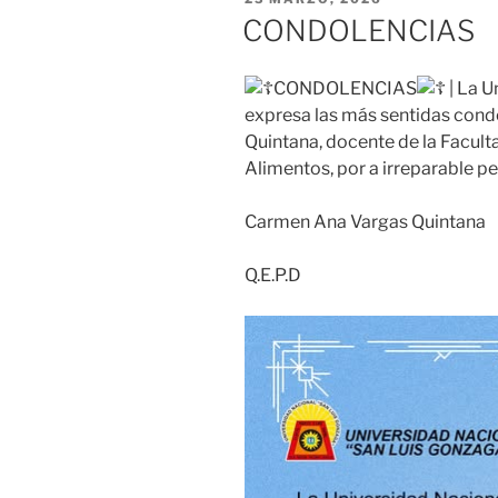
EL
CONDOLENCIAS
CONDOLENCIAS
| La U
expresa las más sentidas cond
Quintana, docente de la Facult
Alimentos, por a irreparable pe
Carmen Ana Vargas Quintana
Q.E.P.D