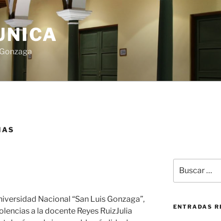
UNICA
s Gonzaga
IAS
Buscar
por:
niversidad Nacional “San Luis Gonzaga”,
ENTRADAS R
lencias a la docente Reyes RuizJulia