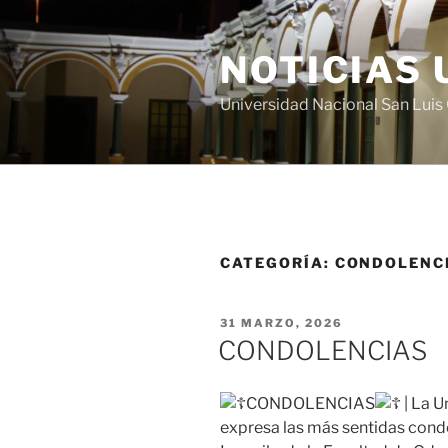
Saltar
al
NOTICIAS 
contenido
Universidad Nacional San Lui
CATEGORÍA:
CONDOLENC
PUBLICADO
31 MARZO, 2026
EL
CONDOLENCIAS
CONDOLENCIAS
| La U
expresa las más sentidas condo