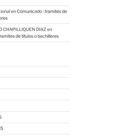
cional
en
Comunicado : tramites de
leres
O CHAPILLIQUEN DIAZ
en
amites de titulos o bachilleres
5
25