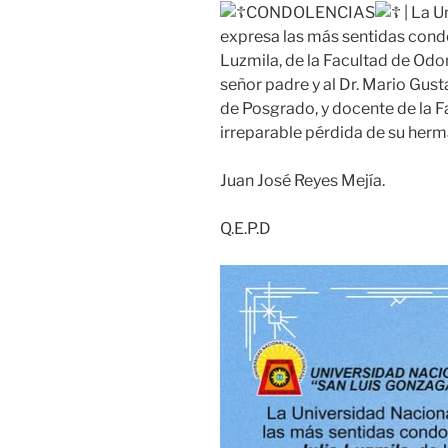
CONDOLENCIAS
| La U
expresa las más sentidas condo
Luzmila, de la Facultad de Odo
señor padre y al Dr. Mario Gust
de Posgrado, y docente de la Fa
irreparable pérdida de su herma
Juan José Reyes Mejía.
Q.E.P.D