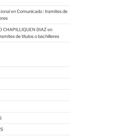
cional
en
Comunicado : tramites de
leres
O CHAPILLIQUEN DIAZ
en
amites de titulos o bachilleres
5
25