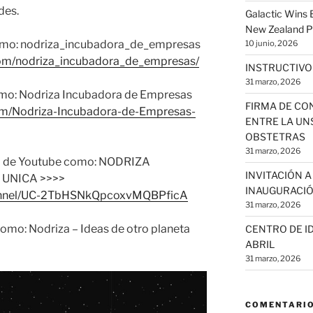
des.
Galactic Wins
New Zealand P
omo: nodriza_incubadora_de_empresas
10 junio, 2026
com/nodriza_incubadora_de_empresas/
INSTRUCTIVO
31 marzo, 2026
mo: Nodriza Incubadora de Empresas
FIRMA DE CO
om/Nodriza-Incubadora-de-Empresas-
ENTRE LA UNS
OBSTETRAS
31 marzo, 2026
al de Youtube como: NODRIZA
INVITACIÓN 
UNICA >>>>
INAUGURACIÓ
hannel/UC-2TbHSNkQpcoxvMQBPficA
31 marzo, 2026
mo: Nodriza – Ideas de otro planeta
CENTRO DE ID
ABRIL
31 marzo, 2026
COMENTARIO