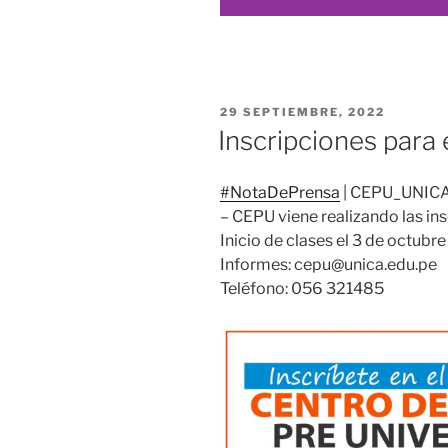
PUBLICADO
29 SEPTIEMBRE, 2022
EL
Inscripciones para
#NotaDePrensa
| CEPU_UNICA |
– CEPU viene realizando las ins
Inicio de clases el 3 de octubr
Informes: cepu@unica.edu.pe
Teléfono: 056 321485