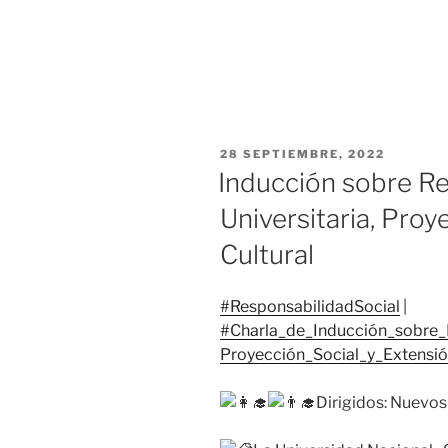
PUBLICADO
28 SEPTIEMBRE, 2022
EL
Inducción sobre Re
Universitaria, Proy
Cultural
#ResponsabilidadSocial
|
#Charla_de_Inducción_sobre_R
Proyección_Social_y_Extensió
Dirigidos: Nuevos