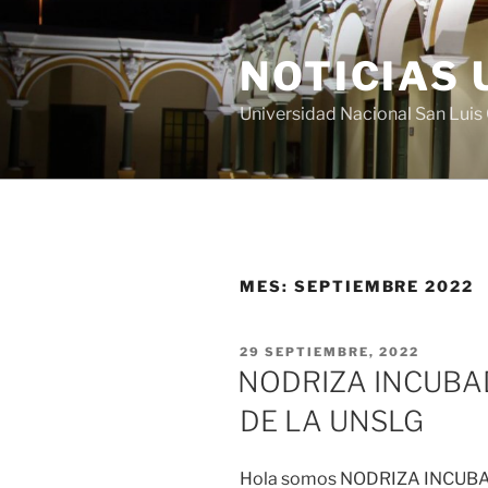
Saltar
al
NOTICIAS 
contenido
Universidad Nacional San Lui
MES:
SEPTIEMBRE 2022
PUBLICADO
29 SEPTIEMBRE, 2022
EL
NODRIZA INCUBA
DE LA UNSLG
Hola somos NODRIZA INCUBA