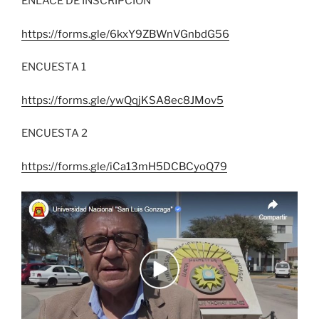
ENLACE DE INSCRIPCIÓN
https://forms.gle/6kxY9ZBWnVGnbdG56
ENCUESTA 1
https://forms.gle/ywQqjKSA8ec8JMov5
ENCUESTA 2
https://forms.gle/iCa13mH5DCBCyoQ79