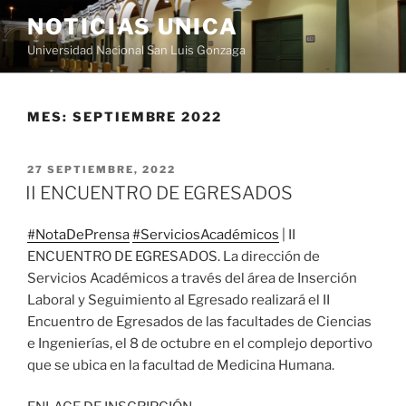
Saltar
NOTICIAS UNICA
al
Universidad Nacional San Luis Gonzaga
contenido
MES:
SEPTIEMBRE 2022
PUBLICADO
27 SEPTIEMBRE, 2022
EL
II ENCUENTRO DE EGRESADOS
#NotaDePrensa
#ServiciosAcadémicos
| II
ENCUENTRO DE EGRESADOS. La dirección de
Servicios Académicos a través del área de Inserción
Laboral y Seguimiento al Egresado realizará el II
Encuentro de Egresados de las facultades de Ciencias
e Ingenierías, el 8 de octubre en el complejo deportivo
que se ubica en la facultad de Medicina Humana.