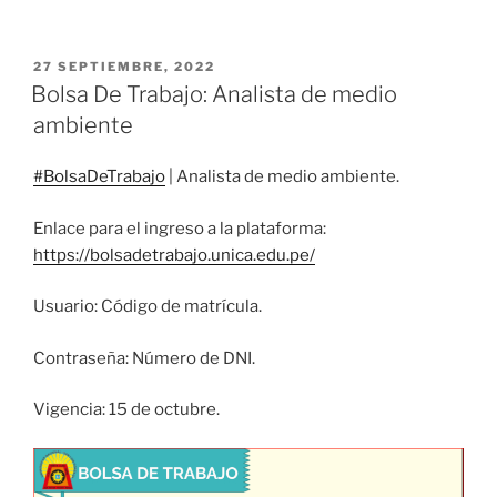
PUBLICADO
27 SEPTIEMBRE, 2022
EL
Bolsa De Trabajo: Analista de medio
ambiente
#BolsaDeTrabajo
| Analista de medio ambiente.
Enlace para el ingreso a la plataforma:
https://bolsadetrabajo.unica.edu.pe/
Usuario: Código de matrícula.
Contraseña: Número de DNI.
Vigencia: 15 de octubre.