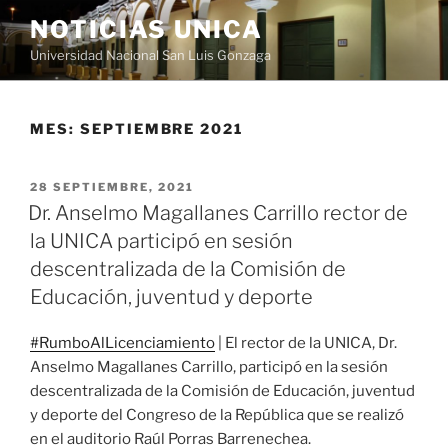
Saltar
NOTICIAS UNICA
al
Universidad Nacional San Luis Gonzaga
contenido
MES:
SEPTIEMBRE 2021
PUBLICADO
28 SEPTIEMBRE, 2021
EL
Dr. Anselmo Magallanes Carrillo rector de
la UNICA participó en sesión
descentralizada de la Comisión de
Educación, juventud y deporte
#RumboAlLicenciamiento
| El rector de la UNICA, Dr.
Anselmo Magallanes Carrillo, participó en la sesión
descentralizada de la Comisión de Educación, juventud
y deporte del Congreso de la República que se realizó
en el auditorio Raúl Porras Barrenechea.