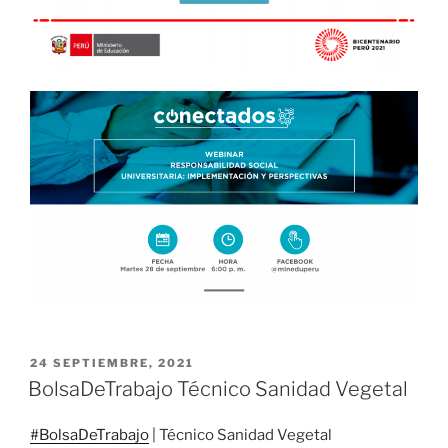
PUBLICADO
24 SEPTIEMBRE, 2021
EL
BolsaDeTrabajo Técnico Sanidad Vegetal
#BolsaDeTrabajo
| Técnico Sanidad Vegetal