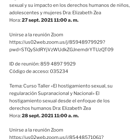
sexual y su impacto en los derechos humanos de niños,
adolescentes y mujeres Dra: Elizabeth Zea
Hora:
27 sept. 2021 11:00 a. m.
Unirse a la reunión Zoom
https://us02web.zoom.us/j/85948979929?
pwd=STQySldRYjVzWUdkZGJnemdrYTUzQT09
ID de reunión: 859 4897 9929
Código de acceso: 035234
Tema: Curso Taller «El hostigamiento sexual, su
regularación Supranacional y Nacional» El
hostigamiento sexual desde el enfoque de los
derechos humanos Dra: Elizabeth Zea
Hora:
28 sept. 2021 11:00 a. m.
Unirse a la reunión Zoom
https://us02web.zoom.us/j/85448571061?