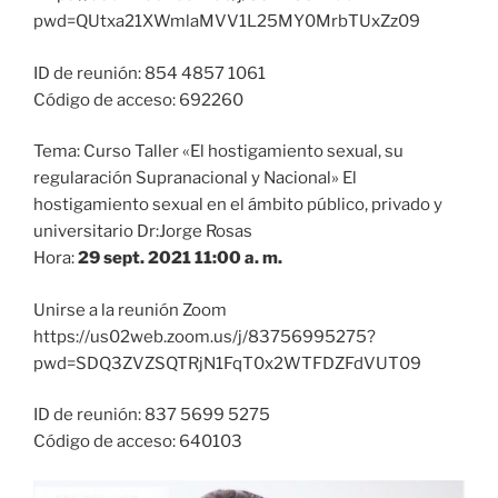
pwd=QUtxa21XWmlaMVV1L25MY0MrbTUxZz09
ID de reunión: 854 4857 1061
Código de acceso: 692260
Tema: Curso Taller «El hostigamiento sexual, su
regularación Supranacional y Nacional» El
hostigamiento sexual en el ámbito público, privado y
universitario Dr:Jorge Rosas
Hora:
29 sept. 2021 11:00 a. m.
Unirse a la reunión Zoom
https://us02web.zoom.us/j/83756995275?
pwd=SDQ3ZVZSQTRjN1FqT0x2WTFDZFdVUT09
ID de reunión: 837 5699 5275
Código de acceso: 640103