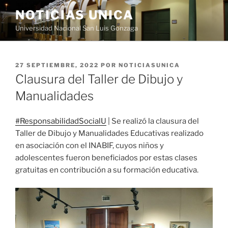
Saltar
NOTICIAS UNICA
al
Universidad Nacional San Luis Gonzaga
contenido
PUBLICADO
27 SEPTIEMBRE, 2022
POR
NOTICIASUNICA
EL
Clausura del Taller de Dibujo y
Manualidades
#ResponsabilidadSocialU
| Se realizó la clausura del
Taller de Dibujo y Manualidades Educativas realizado
en asociación con el INABIF, cuyos niños y
adolescentes fueron beneficiados por estas clases
gratuitas en contribución a su formación educativa.