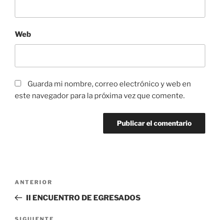
Web
Guarda mi nombre, correo electrónico y web en
este navegador para la próxima vez que comente.
Navegación
Entrada
ANTERIOR
de
anterior:
II ENCUENTRO DE EGRESADOS
entradas
SIGUIENTE