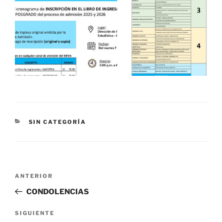
CATEGORÍAS
SIN CATEGORÍA
Navegación
Entrada
ANTERIOR
de
anterior:
CONDOLENCIAS
entradas
Siguiente
SIGUIENTE