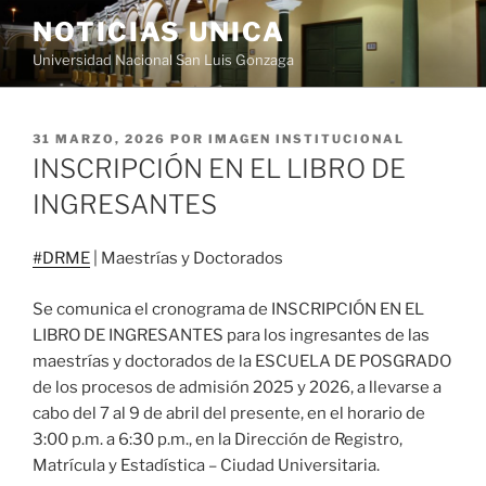
Saltar
NOTICIAS UNICA
al
Universidad Nacional San Luis Gonzaga
contenido
PUBLICADO
31 MARZO, 2026
POR
IMAGEN INSTITUCIONAL
EL
INSCRIPCIÓN EN EL LIBRO DE
INGRESANTES
#DRME
| Maestrías y Doctorados
Se comunica el cronograma de INSCRIPCIÓN EN EL
LIBRO DE INGRESANTES para los ingresantes de las
maestrías y doctorados de la ESCUELA DE POSGRADO
de los procesos de admisión 2025 y 2026, a llevarse a
cabo del 7 al 9 de abril del presente, en el horario de
3:00 p.m. a 6:30 p.m., en la Dirección de Registro,
Matrícula y Estadística – Ciudad Universitaria.