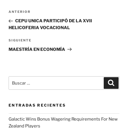
Navegación
Entrada
ANTERIOR
de
anterior:
CEPU UNICA PARTICIPÓ DE LA XVII
entradas
HELICOFERIA VOCACIONAL
Siguiente
SIGUIENTE
entrada
MAESTRÍA EN ECONOMÍA
Buscar
Buscar
por:
ENTRADAS RECIENTES
Galactic Wins Bonus Wagering Requirements For New
Zealand Players