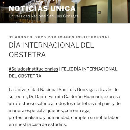
Saltar
NOTICIAS UNICA
al
Universidad Nacional San Luis Gonzaga
contenido
PUBLICADO
31 AGOSTO, 2025
POR
IMAGEN INSTITUCIONAL
EL
DÍA INTERNACIONAL DEL
OBSTETRA
#SaludosInstitucionales
| FELIZ DÍA INTERNACIONAL
DEL OBSTETRA
La Universidad Nacional San Luis Gonzaga, a través de
su rector, Dr. Dante Fermín Calderón Huamaní, expresa
un afectuoso saludo a todos los obstetras del país, y de
manera especial a quienes, con entrega,
profesionalismo y humanidad, cumplen su noble labor
en nuestra casa de estudios.