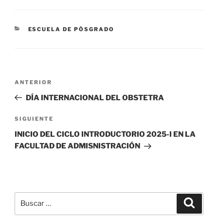
CATEGORÍAS
ESCUELA DE PÒSGRADO
Navegación
Entrada
ANTERIOR
de
anterior:
DÍA INTERNACIONAL DEL OBSTETRA
entradas
Siguiente
SIGUIENTE
entrada
INICIO DEL CICLO INTRODUCTORIO 2025-I EN LA
FACULTAD DE ADMISNISTRACIÓN
Buscar
Buscar
por: