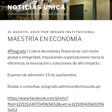
Saltar
NOTICIAS UNICA
al
Universidad Nacional San Luis Gonzaga
contenido
PUBLICADO
31 AGOSTO, 2025
POR
IMAGEN INSTITUCIONAL
EL
MAESTRÍA EN ECONOMÍA
#Posgrado
| Lidera decisiones financieras con visión
global e integridad, impulsando organizaciones hacia la
eficiencia, la innovación y soluciones de alto impacto.
Examen de admisión: 13 de septiembre
Dudas o consultas: posgrado.admision@unica.edu.pe
https://www.facebook.com/photo?
fbid=122115240704965652&set=a.12210042669296
5652