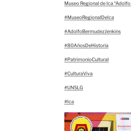
Museo Regional de Ica “Adolf
#MuseoRegionalDeIca
#AdolfoBermudezJenkins
#80AñosDeHistoria
#PatrimonioCultural
#CulturaViva
#UNSLG
#Ica