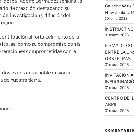
l de Ica “Adolfo Bermúdez Jenkins”, al
Galactic Wins
rio de creación, destacando su
New Zealand P
ión, investigación y difusión del
10 junio, 2026
región.
INSTRUCTIVO
31 marzo, 2026
tribución al fortalecimiento de la
de Ica, así como su compromiso con la
FIRMA DE CO
generaciones comprometidas con la
ENTRE LA UNS
OBSTETRAS
31 marzo, 2026
n los éxitos en su noble misión al
INVITACIÓN 
ia de nuestra tierra.
INAUGURACIÓ
31 marzo, 2026
CENTRO DE ID
ABRIL
amaní
31 marzo, 2026
COMENTARIO