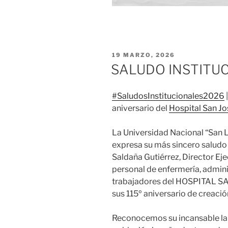
PUBLICADO
19 MARZO, 2026
EL
SALUDO INSTITU
#SaludosInstitucionales2026
|
aniversario del
Hospital San Jo
La Universidad Nacional “San L
expresa su más sincero saludo 
Saldaña Gutiérrez, Director Ej
personal de enfermería, admini
trabajadores del HOSPITAL 
sus 115º aniversario de creación
Reconocemos su incansable labo