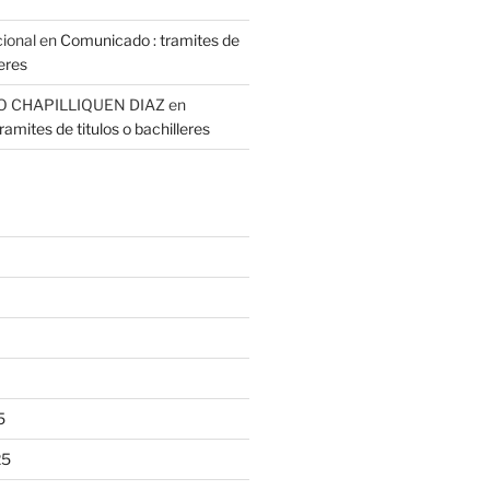
cional
en
Comunicado : tramites de
leres
O CHAPILLIQUEN DIAZ
en
amites de titulos o bachilleres
5
25