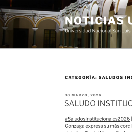
Saltar
al
NOTICIAS 
contenido
Universidad Nacional San Lui
CATEGORÍA:
SALUDOS IN
PUBLICADO
30 MARZO, 2026
EL
SALUDO INSTITU
#SaludosInstitucionales2026
Gonzaga expresa su más cordial