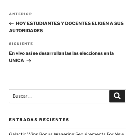
Navegación
Entrada
ANTERIOR
de
anterior:
HOY ESTUDIANTES Y DOCENTES ELIGEN A SUS
entradas
AUTORIDADES
Siguiente
SIGUIENTE
entrada
En vivo así se desarrollan las las elecciones en la
UNICA
Buscar
Buscar
por:
ENTRADAS RECIENTES
Galactic Wins Bonus Wagering Requirements For New