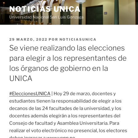
Saltar
NOTICIAS UNICA
al
Universidad Nacional San Luis Gonzaga
contenido
PUBLICADO
29 MARZO, 2022
POR
NOTICIASUNICA
EL
Se viene realizando las elecciones
para elegir a los representantes de
los órganos de gobierno en la
UNICA
#EleccionesUNICA
| Hoy 29 de marzo, docentes y
estudiantes tienen la responsabilidad de elegir a los
decanos de las 24 facultades de la universidad, y los
docentes además elegirán a los representantes del
Consejo de facultad y Asamblea Universitaria. Para
realizar el voto electrónico no presencial, los electores