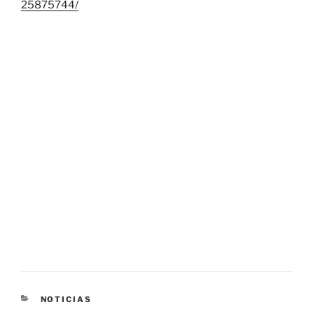
25875744/
CATEGORÍAS
NOTICIAS