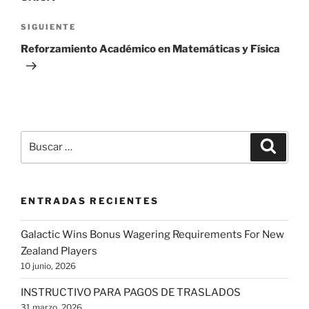
Siguiente
SIGUIENTE
entrada
Reforzamiento Académico en Matemáticas y Física
Buscar
Buscar
por:
ENTRADAS RECIENTES
Galactic Wins Bonus Wagering Requirements For New
Zealand Players
10 junio, 2026
INSTRUCTIVO PARA PAGOS DE TRASLADOS
31 marzo, 2026