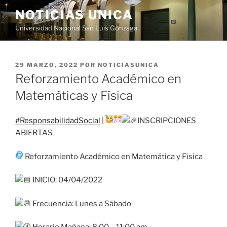
Saltar
NOTICIAS UNICA
al
Universidad Nacional San Luis Gonzaga
contenido
PUBLICADO
29 MARZO, 2022
POR
NOTICIASUNICA
EL
Reforzamiento Académico en
Matemáticas y Física
#ResponsabilidadSocial
|
INSCRIPCIONES
ABIERTAS
Reforzamiento Académico en Matemática y Física
INICIO: 04/04/2022
Frecuencia: Lunes a Sábado