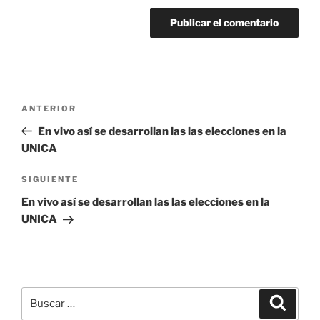
Navegación
Entrada
ANTERIOR
de
anterior:
En vivo así se desarrollan las las elecciones en la
entradas
UNICA
Siguiente
SIGUIENTE
entrada
En vivo así se desarrollan las las elecciones en la
UNICA
Buscar
Buscar
por: