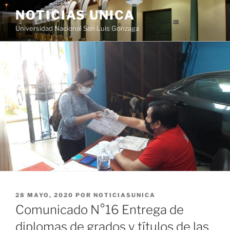
Saltar
NOTICIAS UNICA
al
Universidad Nacional San Luis Gonzaga
contenido
PUBLICADO
28 MAYO, 2020
POR
NOTICIASUNICA
EL
Comunicado N°16 Entrega de
diplomas de grados y títulos de las