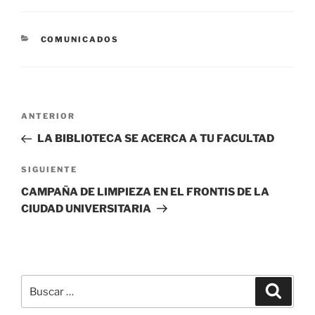
CATEGORÍAS
COMUNICADOS
Navegación
Entrada
ANTERIOR
de
anterior:
LA BIBLIOTECA SE ACERCA A TU FACULTAD
entradas
Siguiente
SIGUIENTE
entrada
CAMPAÑA DE LIMPIEZA EN EL FRONTIS DE LA
CIUDAD UNIVERSITARIA
Buscar
Buscar
por: