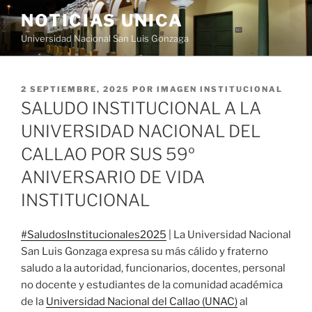
Saltar
NOTICIAS UNICA
al
Universidad Nacional San Luis Gonzaga
contenido
PUBLICADO
2 SEPTIEMBRE, 2025
POR
IMAGEN INSTITUCIONAL
EL
SALUDO INSTITUCIONAL A LA
UNIVERSIDAD NACIONAL DEL
CALLAO POR SUS 59º
ANIVERSARIO DE VIDA
INSTITUCIONAL
#SaludosInstitucionales2025
| La Universidad Nacional
San Luis Gonzaga expresa su más cálido y fraterno
saludo a la autoridad, funcionarios, docentes, personal
no
docente y estudiantes de la comunidad académica
de la
Universidad Nacional del Callao (UNAC)
al