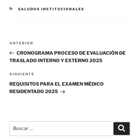
CATEGORÍAS
SALUDOS INSTITUCIONALES
Navegación
Entrada
ANTERIOR
de
anterior:
CRONOGRAMA PROCESO DE EVALUACIÓN DE
entradas
TRASLADO INTERNO Y EXTERNO 2025
Siguiente
SIGUIENTE
entrada
REQUISITOS PARA EL EXAMEN MÉDICO
RESIDENTADO 2025
Buscar
Buscar
por: