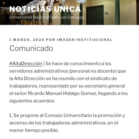
Saltar
NOTICIAS UNICA
al
Universidad Nacional San Luis Gonzaga
contenido
PUBLICADO
1 MARZO, 2024
POR
IMAGEN INSTITUCIONAL
EL
Comunicado
#AltaDirección
| Se hace de conocimiento a los
servidores administrativos (personal no docente) que
la Alta Dirección se ha reunido con el sindicato de
trabajadores, representado por su secretario general
el señor Ricardo Manuel Hidalgo Gomez, llegando a los
siguientes acuerdos:
1. Se propone al Consejo Universitario la promoción y
ascenso de los trabajadores administrativos, en el
menor tiempo posible.