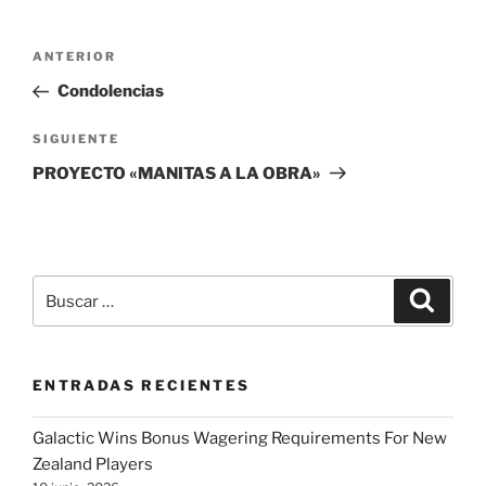
Navegación
Entrada
ANTERIOR
de
anterior:
Condolencias
entradas
Siguiente
SIGUIENTE
entrada
PROYECTO «MANITAS A LA OBRA»
Buscar
Buscar
por:
ENTRADAS RECIENTES
Galactic Wins Bonus Wagering Requirements For New
Zealand Players