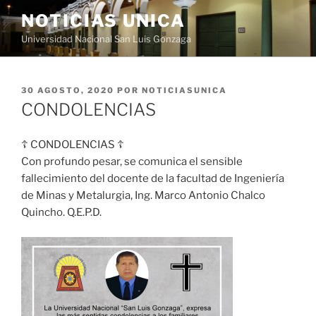
Saltar
NOTICIAS UNICA
al
Universidad Nacional San Luis Gonzaga
contenido
PUBLICADO
30 AGOSTO, 2020
POR
NOTICIASUNICA
EL
CONDOLENCIAS
☦
CONDOLENCIAS
☦
Con profundo pesar, se comunica el sensible
fallecimiento del docente de la facultad de Ingeniería
de Minas y Metalurgia, Ing. Marco Antonio Chalco
Quincho. Q.E.P.D.