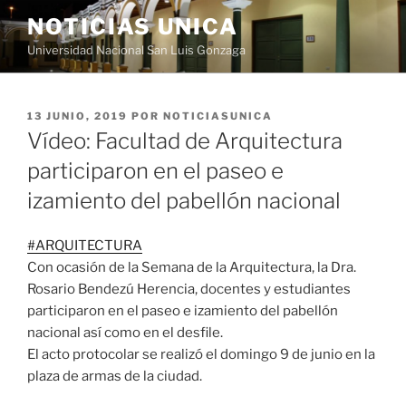
Saltar
NOTICIAS UNICA
al
Universidad Nacional San Luis Gonzaga
contenido
PUBLICADO
13 JUNIO, 2019
POR
NOTICIASUNICA
EL
Vídeo: Facultad de Arquitectura
participaron en el paseo e
izamiento del pabellón nacional
#
ARQUITECTURA
Con ocasión de la Semana de la Arquitectura, la Dra.
Rosario Bendezú Herencia, docentes y estudiantes
participaron en el paseo e izamiento del pabellón
nacional así como en el desfile.
El acto protocolar se realizó el domingo 9 de junio en la
plaza de armas de la ciudad.