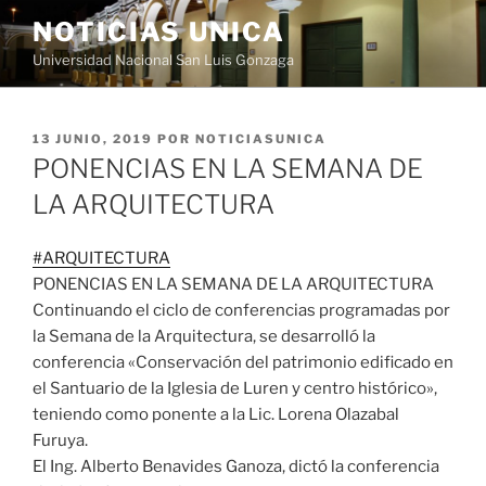
Saltar
NOTICIAS UNICA
al
Universidad Nacional San Luis Gonzaga
contenido
PUBLICADO
13 JUNIO, 2019
POR
NOTICIASUNICA
EL
PONENCIAS EN LA SEMANA DE
LA ARQUITECTURA
#
ARQUITECTURA
PONENCIAS EN LA SEMANA DE LA ARQUITECTURA
Continuando el ciclo de conferencias programadas por
la Semana de la Arquitectura, se desarrolló la
conferencia «Conservación del patrimonio edificado en
el Santuario de la Iglesia de Luren y centro histórico»,
teniendo como ponente a la Lic. Lorena Olazabal
Furuya.
El Ing. Alberto Benavides Ganoza, dictó la conferencia