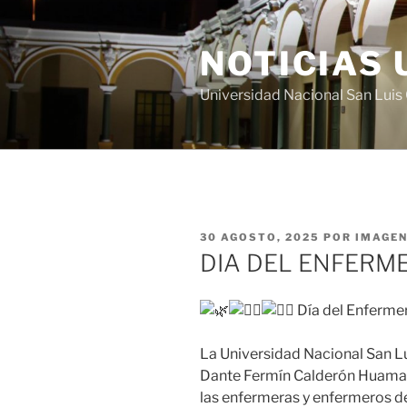
Saltar
al
NOTICIAS 
contenido
Universidad Nacional San Lui
PUBLICADO
30 AGOSTO, 2025
POR
IMAGEN
EL
DIA DEL ENFERM
Día del Enferme
La
Universidad Nacional San Lui
Dante Fermín Calderón Huamaní
las enfermeras y enfermeros de