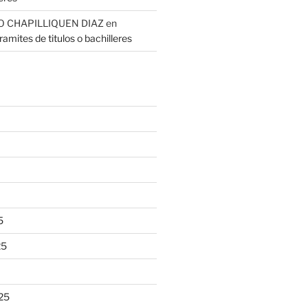
O CHAPILLIQUEN DIAZ
en
amites de titulos o bachilleres
5
25
25