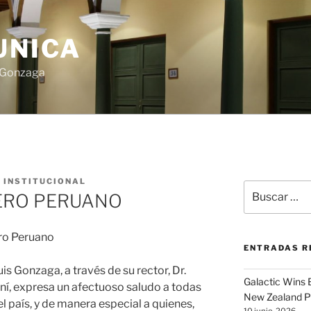
UNICA
s Gonzaga
 INSTITUCIONAL
Buscar
ERO PERUANO
por:
ro Peruano
ENTRADAS R
s Gonzaga, a través de su rector, Dr.
Galactic Wins
, expresa un afectuoso saludo a todas
New Zealand P
l país, y de manera especial a quienes,