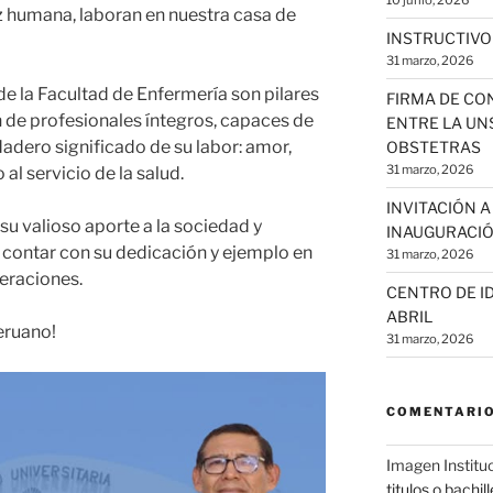
10 junio, 2026
z humana, laboran en nuestra casa de
INSTRUCTIVO
31 marzo, 2026
e la Facultad de Enfermería son pilares
FIRMA DE CO
 de profesionales íntegros, capaces de
ENTRE LA UNS
dadero significado de su labor: amor,
OBSTETRAS
31 marzo, 2026
l servicio de la salud.
INVITACIÓN 
u valioso aporte a la sociedad y
INAUGURACIÓ
 contar con su dedicación y ejemplo en
31 marzo, 2026
neraciones.
CENTRO DE ID
ABRIL
eruano!
31 marzo, 2026
COMENTARIO
Imagen Institu
titulos o bachil