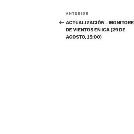
Navegación
Entrada
ANTERIOR
de
anterior:
ACTUALIZACIÓN – MONITOR
DE VIENTOS EN ICA (29 DE
entradas
AGOSTO, 15:00)