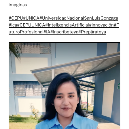
imaginas
#CEPU
#UNICA
#UniversidadNacionalSanLuisGonzaga
#Ica
#CEPUUNICA
#InteligenciaArtificial
#Innovación
#F
uturoProfesional
#IA
#Inscríbeteya
#Prepárateya