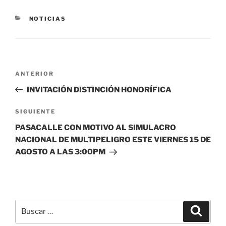
CATEGORÍAS
NOTICIAS
Navegación
Entrada
ANTERIOR
de
anterior:
INVITACIÓN DISTINCIÓN HONORÍFICA
entradas
Siguiente
SIGUIENTE
entrada
PASACALLE CON MOTIVO AL SIMULACRO
NACIONAL DE MULTIPELIGRO ESTE VIERNES 15 DE
AGOSTO A LAS 3:00PM
Buscar
Buscar
por: