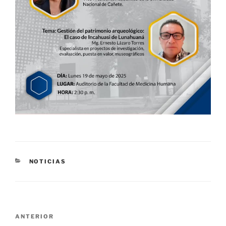
CATEGORÍAS
NOTICIAS
Navegación
Entrada
ANTERIOR
de