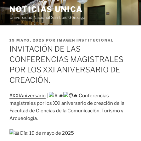
Saltar
NOTICIAS UNICA
al
Universidad Nacional San Luis Gonzaga
contenido
PUBLICADO
19 MAYO, 2025
POR
IMAGEN INSTITUCIONAL
EL
INVITACIÓN DE LAS
CONFERENCIAS MAGISTRALES
POR LOS XXI ANIVERSARIO DE
CREACIÓN.
#XXIAniversario
|
Conferencias
magistrales por los XXI aniversario de creación de la
Facultad de Ciencias de la Comunicación, Turismo y
Arqueología.
Día: 19 de m
ayo de 2025