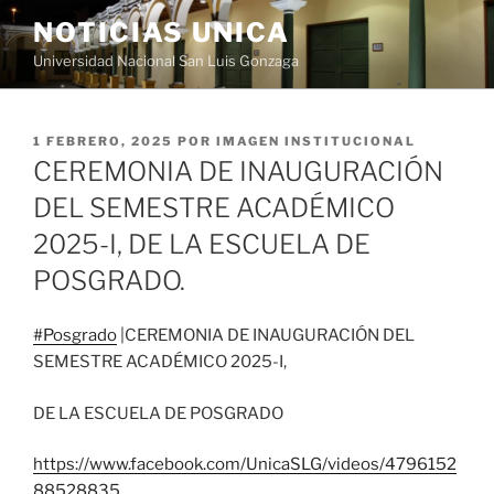
Saltar
NOTICIAS UNICA
al
Universidad Nacional San Luis Gonzaga
contenido
PUBLICADO
1 FEBRERO, 2025
POR
IMAGEN INSTITUCIONAL
EL
CEREMONIA DE INAUGURACIÓN
DEL SEMESTRE ACADÉMICO
2025-I, DE LA ESCUELA DE
POSGRADO.
#Posgrado
|CEREMONIA DE INAUGURACIÓN DEL
SEMESTRE ACADÉMICO 2025-I,
DE LA ESCUELA DE POSGRADO
https://www.facebook.com/UnicaSLG/videos/4796152
88528835