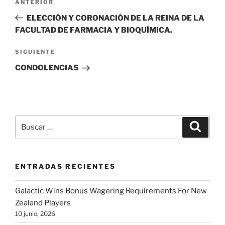
Entrada
ANTERIOR
de
anterior:
ELECCIÓN Y CORONACIÓN DE LA REINA DE LA
entradas
FACULTAD DE FARMACIA Y BIOQUÍMICA.
Siguiente
SIGUIENTE
entrada
CONDOLENCIAS
Buscar
Buscar
por:
ENTRADAS RECIENTES
Galactic Wins Bonus Wagering Requirements For New
Zealand Players
10 junio, 2026