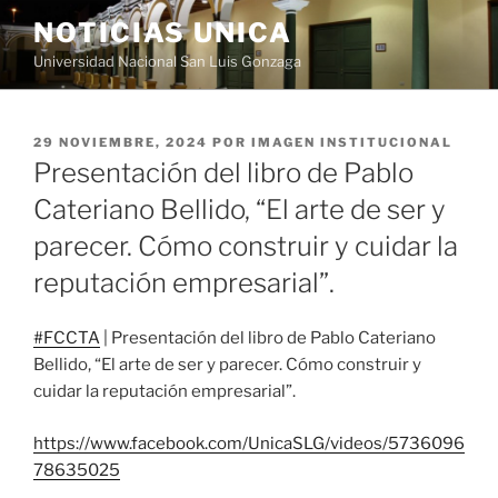
Saltar
NOTICIAS UNICA
al
Universidad Nacional San Luis Gonzaga
contenido
PUBLICADO
29 NOVIEMBRE, 2024
POR
IMAGEN INSTITUCIONAL
EL
Presentación del libro de Pablo
Cateriano Bellido, “El arte de ser y
parecer. Cómo construir y cuidar la
reputación empresarial”.
#FCCTA
| Presentación del libro de Pablo Cateriano
Bellido, “El arte de ser y parecer. Cómo construir y
cuidar la reputación empresarial”.
https://www.facebook.com/UnicaSLG/videos/5736096
78635025