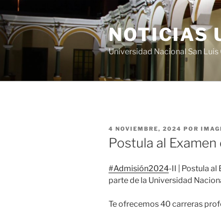
Saltar
al
NOTICIAS 
contenido
Universidad Nacional San Lui
PUBLICADO
4 NOVIEMBRE, 2024
POR
IMAG
EL
Postula al Examen
#Admisión2024
-II | Postula 
parte de la Universidad Nacion
Te ofrecemos 40 carreras pro