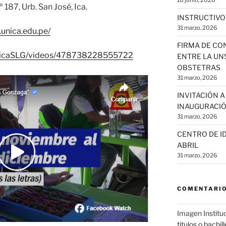
10 junio, 2026
 187, Urb. San José, Ica.
INSTRUCTIVO
31 marzo, 2026
.unica.edu.pe/
FIRMA DE CO
UnicaSLG/videos/478738228555722
ENTRE LA UNS
OBSTETRAS
31 marzo, 2026
INVITACIÓN 
INAUGURACIÓ
31 marzo, 2026
CENTRO DE ID
ABRIL
31 marzo, 2026
COMENTARIO
Imagen Institu
titulos o bachil