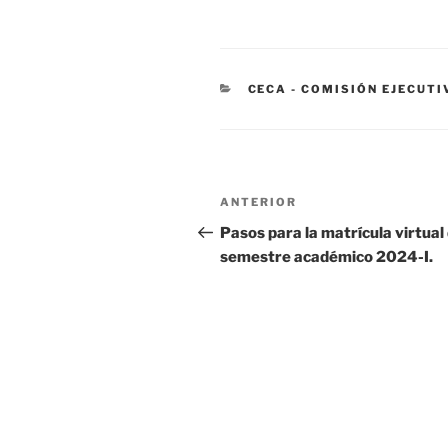
CATEGORÍAS
CECA - COMISIÓN EJECUT
Navegación
Entrada
ANTERIOR
de
anterior:
Pasos para la matrícula virtual 
semestre académico 2024-I.
entradas