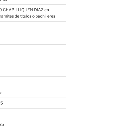
O CHAPILLIQUEN DIAZ
en
amites de titulos o bachilleres
5
25
25