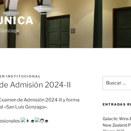
UNICA
s Gonzaga
EN INSTITUCIONAL
Buscar
 de Admisión 2024-II
por:
al Examen de Admisión 2024-II y forma
ENTRADAS R
al «San Luis Gonzaga».
Galactic Wins
fesionales
New Zealand P