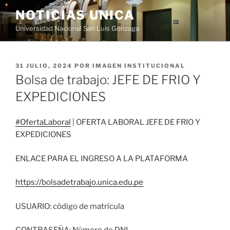
Saltar
NOTICIAS UNICA
al
Universidad Nacional San Luis Gonzaga
contenido
PUBLICADO
31 JULIO, 2024
POR
IMAGEN INSTITUCIONAL
EL
Bolsa de trabajo: JEFE DE FRIO Y
EXPEDICIONES
#OfertaLaboral
| OFERTA LABORAL JEFE DE FRIO Y
EXPEDICIONES
ENLACE PARA EL INGRESO A LA PLATAFORMA
https://bolsadetrabajo.unica.edu.pe
USUARIO: código de matrícula