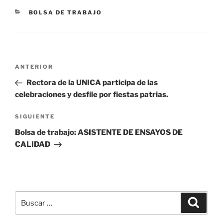
CATEGORÍAS
BOLSA DE TRABAJO
Navegación
Entrada
ANTERIOR
de
anterior:
Rectora de la UNICA participa de las
entradas
celebraciones y desfile por fiestas patrias.
Siguiente
SIGUIENTE
entrada
Bolsa de trabajo: ASISTENTE DE ENSAYOS DE
CALIDAD
Buscar
Buscar
por: