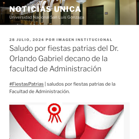
Saltar
NOTICIAS UNICA
al
Universidad Nacional San Luis Gonzaga
contenido
PUBLICADO
28 JULIO, 2024
POR
IMAGEN INSTITUCIONAL
EL
Saludo por fiestas patrias del Dr.
Orlando Gabriel decano de la
facultad de Administración
#FiestasPatrias
| saludos por fiestas patrias de la
Facultad de Administración.