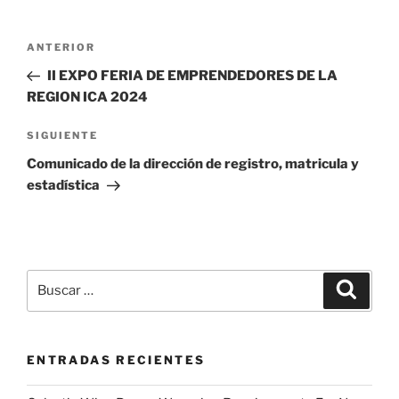
Navegación
Entrada
ANTERIOR
de
anterior:
II EXPO FERIA DE EMPRENDEDORES DE LA
entradas
REGION ICA 2024
Siguiente
SIGUIENTE
entrada
Comunicado de la dirección de registro, matricula y
estadística
Buscar
Buscar
por:
ENTRADAS RECIENTES