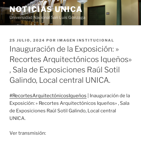
Saltar
NOTICIAS UNICA
al
Universidad Nacional San Luis Gonzaga
contenido
PUBLICADO
25 JULIO, 2024
POR
IMAGEN INSTITUCIONAL
EL
Inauguración de la Exposición: »
Recortes Arquitectónicos Iqueños»
, Sala de Exposiciones Raúl Sotil
Galindo, Local central UNICA.
#RecortesArquitectónicosIqueños
| Inauguración de la
Exposición: » Recortes Arquitectónicos Iqueños» , Sala
de Exposiciones Raúl Sotil Galindo, Local central
UNICA.
Ver transmisión: