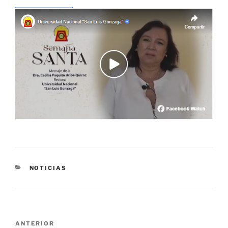
CATEGORÍAS
NOTICIAS
Navegación
Entrada
ANTERIOR