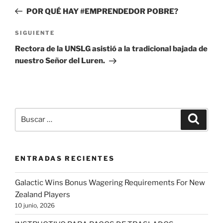
de
anterior:
POR QUÉ HAY #EMPRENDEDOR POBRE?
entradas
Siguiente
SIGUIENTE
entrada
Rectora de la UNSLG asistió a la tradicional bajada de
nuestro Señor del Luren.
Buscar
Buscar
por:
ENTRADAS RECIENTES
Galactic Wins Bonus Wagering Requirements For New
Zealand Players
10 junio, 2026