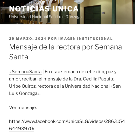
Saltar
NOTICIAS UNICA
al
Universidad Nacional San Luis Gonzaga
contenido
PUBLICADO
29 MARZO, 2024
POR
IMAGEN INSTITUCIONAL
EL
Mensaje de la rectora por Semana
Santa
#SemanaSanta
| En esta semana de reflexión, paz y
amor, reciban el mensaje de la Dra. Cecilia Paquita
Uribe Quiroz, rectora de la Universidad Nacional «San
Luis Gonzaga».
Ver mensaje:
https://www.facebook.com/UnicaSLG/videos/2863154
64493970/