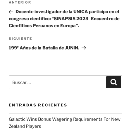
Entrada
ANTERIOR
de
anterior:
Docente investigador de la UNICA participo en el
entradas
congreso científico: “SINAPSIS 2023- Encuentro de
Científicos Peruanos en Europa”.
Siguiente
SIGUIENTE
entrada
199º Años de la Batalla de JUNIN.
Buscar
Buscar
por:
ENTRADAS RECIENTES
Galactic Wins Bonus Wagering Requirements For New
Zealand Players