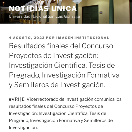
Saltar
NOTICIAS UNICA
al
Universidad Nacional San Luis Gonzaga
contenido
PUBLICADO
4 AGOSTO, 2023
POR
IMAGEN INSTITUCIONAL
EL
Resultados finales del Concurso
Proyectos de Investigación:
Investigación Científica, Tesis de
Pregrado, Investigación Formativa
y Semilleros de Investigación.
#VRI
| El Vicerrectorado de Investigación comunica los
resultados finales del Concurso Proyectos de
Investigación: Investigación Científica, Tesis de
Pregrado, Investigación Formativa y Semilleros de
Investigación.