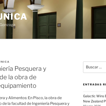
UNICA
s Gonzaga
UNICA
Buscar
niería Pesquera y
por:
de la obra de
equipamiento
ENTRADAS R
Galactic Wins
era y Alimentos: En Pisco, la obra de
New Zealand P
de la facultad de Ingeniería Pesquera y