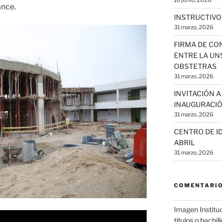
10 junio, 2026
ance.
INSTRUCTIVO
31 marzo, 2026
FIRMA DE CO
ENTRE LA UNS
OBSTETRAS
31 marzo, 2026
INVITACIÓN 
INAUGURACIÓ
31 marzo, 2026
CENTRO DE ID
ABRIL
31 marzo, 2026
COMENTARIO
Imagen Institu
titulos o bachil