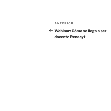
Navegación
Entrada
ANTERIOR
de
anterior:
Webinar: Cómo se llega a ser
docente Renacyt
entradas