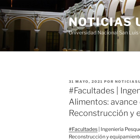
Saltar
al
NOTICIAS 
contenido
Universidad Nacional San Lui
PUBLICADO
31 MAYO, 2021
POR
NOTICIAS
EL
#Facultades | Inge
Alimentos: avance 
Reconstrucción y 
#Facultades
| Ingeniería Pesqu
Reconstrucción y equipamiento 