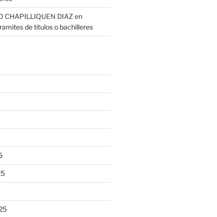
O CHAPILLIQUEN DIAZ
en
amites de titulos o bachilleres
5
25
25