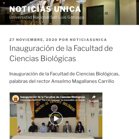
Saltar
NOTICIAS UNICA
al
Universidad Nacional San Luis Gonzaga
contenido
PUBLICADO
27 NOVIEMBRE, 2020
POR
NOTICIASUNICA
EL
Inauguración de la Facultad de
Ciencias Biológicas
Inauguración de la Facultad de Ciencias Biológicas,
palabras del rector Anselmo Magallanes Carrillo