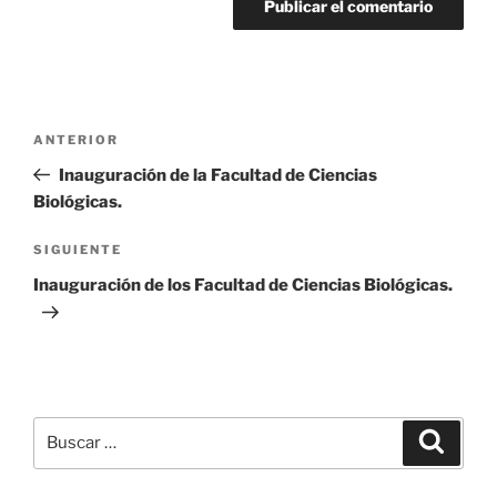
Navegación
Entrada
ANTERIOR
de
anterior:
Inauguración de la Facultad de Ciencias
entradas
Biológicas.
Siguiente
SIGUIENTE
entrada
Inauguración de los Facultad de Ciencias Biológicas.
Buscar
Buscar
por: