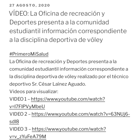
PUBLICADO
27 AGOSTO, 2020
EL
VÍDEO: La Oficina de recreación y
Deportes presenta a la comunidad
estudiantil información correspondiente
a la disciplina deportiva de vóley
#
PrimeroMiSalud
La Oficina de recreación y Deportes presenta a la
comunidad estudiantil información correspondiente a
la disciplina deportiva de vóley realizado por el técnico
deportivo Sr. César Laínez Aguado.
Videos para visualizar:
VIDEO 1 –
https://www.youtube.com/watch?
v=I7FIPVyMbeU
VIDEO 2 –
https://www.youtube.com/watch?v=63NUj6-
sdI8
VIDEO 3 –
https://www.youtube.com/watch?
v=v_zYuFeA79M