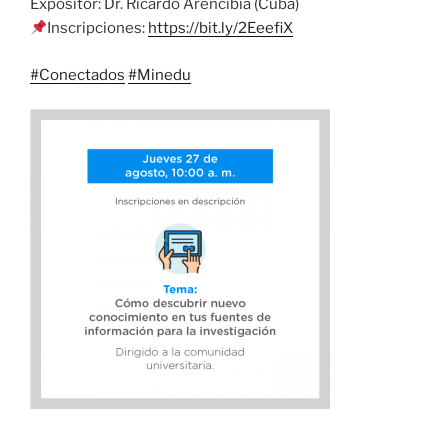
Expositor: Dr. Ricardo Arencibia (Cuba)
Inscripciones:
https://bit.ly/2EeefiX
#
Conectados
#
Minedu