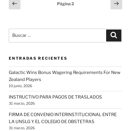
Paginación
Página
Sigu
Página
2
anterior
pági
de
entradas
Buscar
Buscar
por:
ENTRADAS RECIENTES
Galactic Wins Bonus Wagering Requirements For New
Zealand Players
10 junio, 2026
INSTRUCTIVO PARA PAGOS DE TRASLADOS
31 marzo, 2026
FIRMA DE CONVENIO INTERINSTITUCIONAL ENTRE
LA UNSLG Y EL COLEGIO DE OBSTETRAS
31 marzo, 2026