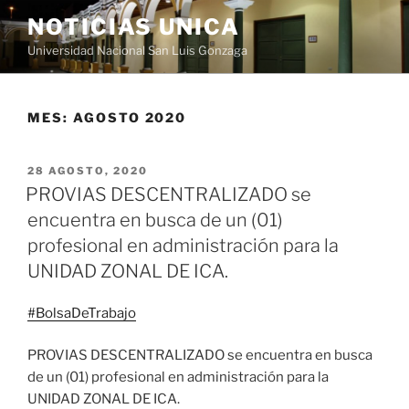
Saltar
NOTICIAS UNICA
al
Universidad Nacional San Luis Gonzaga
contenido
MES:
AGOSTO 2020
PUBLICADO
28 AGOSTO, 2020
EL
PROVIAS DESCENTRALIZADO se
encuentra en busca de un (01)
profesional en administración para la
UNIDAD ZONAL DE ICA.
#
BolsaDeTrabajo
PROVIAS DESCENTRALIZADO se encuentra en busca
de un (01) profesional en administración para la
UNIDAD ZONAL DE ICA.