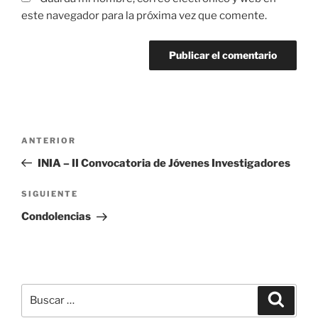
este navegador para la próxima vez que comente.
Navegación
Entrada
ANTERIOR
de
anterior:
INIA – II Convocatoria de Jóvenes Investigadores
entradas
Siguiente
SIGUIENTE
entrada
Condolencias
Buscar
Buscar
por: