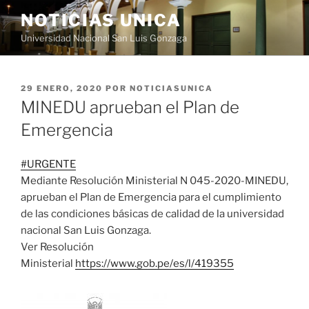
Saltar
NOTICIAS UNICA
al
Universidad Nacional San Luis Gonzaga
contenido
PUBLICADO
29 ENERO, 2020
POR
NOTICIASUNICA
EL
MINEDU aprueban el Plan de
Emergencia
#
URGENTE
Mediante Resolución Ministerial N 045-2020-MINEDU,
aprueban el Plan de Emergencia para el cumplimiento
de las condiciones básicas de calidad de la universidad
nacional San Luis Gonzaga.
Ver Resolución
Ministerial
https://www.gob.pe/es/l/419355