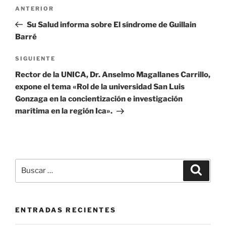
Navegación
Entrada
ANTERIOR
de
anterior:
Su Salud informa sobre El síndrome de Guillain
entradas
Barré
Siguiente
SIGUIENTE
entrada
Rector de la UNICA, Dr. Anselmo Magallanes Carrillo,
expone el tema «Rol de la universidad San Luis
Gonzaga en la concientización e investigación
marítima en la región Ica».
Buscar
Buscar
por:
ENTRADAS RECIENTES