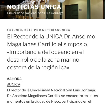
Saltar
NOTICIAS UNICA
al
Universidad Nacional San Luis Gonzaga
contenido
PUBLICADO
13 JUNIO, 2019
POR
NOTICIASUNICA
EL
El Rector de la UNICA Dr. Anselmo
Magallanes Carrillo el simposio
«Importancia del océano en el
desarrollo de la zona marino
costera de la región Ica».
#
AHORA
#
UNICA
El rector de la Universidad Nacional San Luis Gonzaga,
Dr. Anselmo Magallanes Carrillo, se encuentra en estos
momentos en la ciudad de Pisco, participando en el