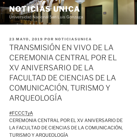
Saltar
NOTICIAS UNICA
al
Universidad Nacional San Luis Gonzaga
contenido
PUBLICADO
23 MAYO, 2019
POR
NOTICIASUNICA
EL
TRANSMISIÓN EN VIVO DE LA
CEREMONIA CENTRAL POR EL
XV ANIVERSARIO DE LA
FACULTAD DE CIENCIAS DE LA
COMUNICACIÓN, TURISMO Y
ARQUEOLOGÍA
#
FCCCTyA
CEREMONIA CENTRAL POR EL XV ANIVERSARIO DE
LA FACULTAD DE CIENCIAS DE LA COMUNICACIÓN,
TURISMO Y ARQUEOLOGÍA