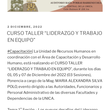
PUBLICADO
2 DICIEMBRE, 2022
EL
CURSO TALLER “LIDERAZGO Y TRABAJO
EN EQUIPO”
#Capacitación
| La Unidad de Recursos Humanos en
coordinación con el Área de Capacitación y Desarrollo
Humano, está realizando el CURSO TALLER
“LIDERAZGO Y TRABAJO EN EQUIPO”, durante los días
01, 05 y 07 de Diciembre del 2022 (03 Sesiones),
Ponencia a cargo de la Mag. MARIA ALEXANDRA SILVA
POLO, evento dirigido a las Autoridades, Funcionarios y
Personal Administrativo de las diversas Facultades y
Dependencias de la UNICA.
Tema: 1° Sesión – Los nuevos desafíos del Liderazgo