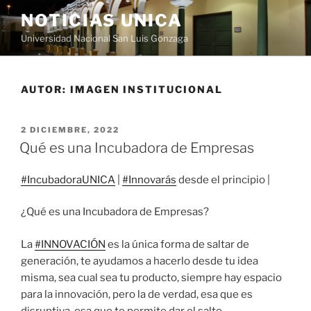
Saltar
NOTICIAS UNICA
al
Universidad Nacional San Luis Gonzaga
contenido
AUTOR:
IMAGEN INSTITUCIONAL
PUBLICADO
2 DICIEMBRE, 2022
EL
Qué es una Incubadora de Empresas
#IncubadoraUNICA
|
#Innovarás
desde el principio |
¿Qué es una Incubadora de Empresas?
La
#INNOVACIÓN
es la única forma de saltar de
generación, te ayudamos a hacerlo desde tu idea
misma, sea cual sea tu producto, siempre hay espacio
para la innovación, pero la de verdad, esa que es
disruptiva, esa que te permite dar el salto.