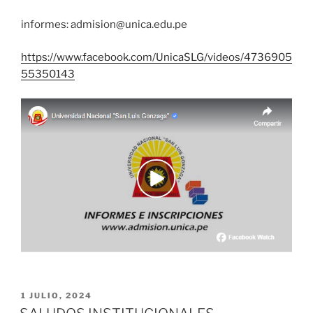
informes: admision@unica.edu.pe
https://www.facebook.com/UnicaSLG/videos/4736905
55350143
PUBLICADO
1 JULIO, 2024
EL