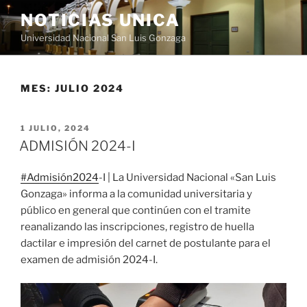
Saltar
NOTICIAS UNICA
al
Universidad Nacional San Luis Gonzaga
contenido
MES:
JULIO 2024
PUBLICADO
1 JULIO, 2024
EL
ADMISIÓN 2024-I
#Admisión2024
-I | La Universidad Nacional «San Luis
Gonzaga» informa a la comunidad universitaria y
público en general que continúen con el tramite
reanalizando las inscripciones, registro de huella
dactilar e impresión del carnet de postulante para el
examen de admisión 2024-I.