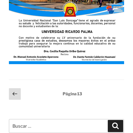
Paginación
Página
Página
13
anterior
de
entradas
Buscar
Buscar
por: