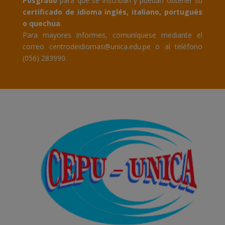
Posgrado
para que se inscriban y puedan obtener su
certificado de idioma inglés, italiano, portugués
o quechua
.
Para mayores informes, comuníquese mediante el
correo centrodeidiomas@unica.edu.pe o al teléfono
(056) 283990.