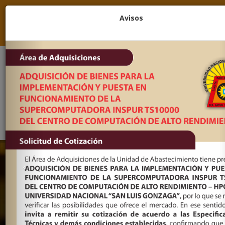
(056) 284399
LUN-VIE 8:00 a 15:30
Avisos
mesadepartes@unica.edu.pe
Bolsa de Trabajo
|
Correos
|
Soporte
Portal de Transparencia